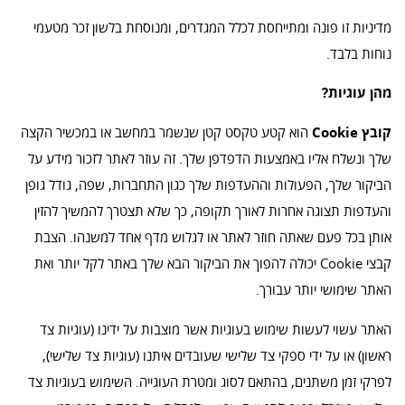
מדיניות זו פונה ומתייחסת לכלל המגדרים, ומנוסחת בלשון זכר מטעמי
נוחות בלבד.
מהן עוגיות?
קובץ Cookie
הוא קטע טקסט קטן שנשמר במחשב או במכשיר הקצה
שלך ונשלח אליו באמצעות הדפדפן שלך. זה עוזר לאתר לזכור מידע על
הביקור שלך, הפעולות וההעדפות שלך כגון התחברות, שפה, גודל גופן
והעדפות תצוגה אחרות לאורך תקופה, כך שלא תצטרך להמשיך להזין
אותן בכל פעם שאתה חוזר לאתר או לגלוש מדף אחד למשנהו. הצבת
קבצי Cookie יכולה להפוך את הביקור הבא שלך באתר לקל יותר ואת
האתר שימושי יותר עבורך.
האתר עשוי לעשות שימוש בעוגיות אשר מוצבות על ידינו (עוגיות צד
ראשון) או על ידי ספקי צד שלישי שעובדים איתנו (עוגיות צד שלישי),
לפרקי זמן משתנים, בהתאם לסוג ומטרת העוגייה. השימוש בעוגיות צד