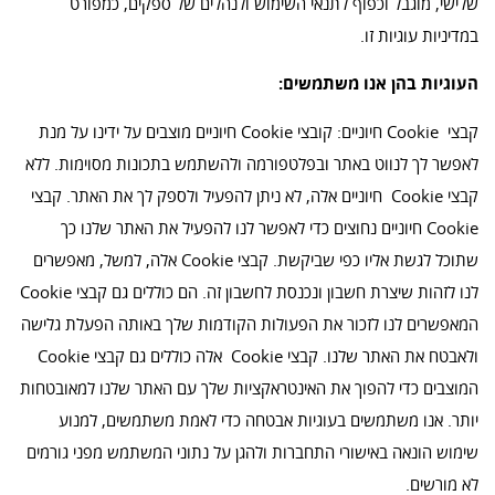
שלישי, מוגבל וכפוף לתנאי השימוש ולנהלים של ספקים, כמפורט
במדיניות עוגיות זו.
העוגיות בהן אנו משתמשים:
קבצי Cookie חיוניים: קובצי Cookie חיוניים מוצבים על ידינו על מנת
לאפשר לך לנווט באתר ובפלטפורמה ולהשתמש בתכונות מסוימות. ללא
קבצי Cookie חיוניים אלה, לא ניתן להפעיל ולספק לך את האתר. קבצי
Cookie חיוניים נחוצים כדי לאפשר לנו להפעיל את האתר שלנו כך
שתוכל לגשת אליו כפי שביקשת. קבצי Cookie אלה, למשל, מאפשרים
לנו לזהות שיצרת חשבון ונכנסת לחשבון זה. הם כוללים גם קבצי Cookie
המאפשרים לנו לזכור את הפעולות הקודמות שלך באותה הפעלת גלישה
ולאבטח את האתר שלנו. קבצי Cookie אלה כוללים גם קבצי Cookie
המוצבים כדי להפוך את האינטראקציות שלך עם האתר שלנו למאובטחות
יותר. אנו משתמשים בעוגיות אבטחה כדי לאמת משתמשים, למנוע
שימוש הונאה באישורי התחברות ולהגן על נתוני המשתמש מפני גורמים
לא מורשים.