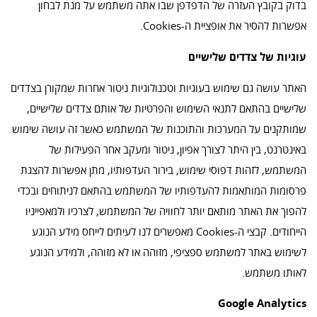
בדוק בקובץ העזרה של הדפדפן שבו אתה משתמש על מנת לבחון
אפשרות להסיר את אופציית ה-Cookies.
עוגיות של צדדים שלישיים
האתר עושה גם שימוש בעוגיות וטכנולוגיות ניטור אחרות שמקורן בצדדים
שלישיים בהתאם לתנאי השימוש והפרטיות של אותם צדדים שלישיים,
שמותקנים על המערכות והתוכנות של המשתמש כאשר זה עושה שימוש
באינטרנט, בין היתר לצורך אפיון, ניטור ומעקב אחר הפעילות של
המשתמש, לזהות דפוסי שימוש, בירור העדפותיו, מתן אפשרות להצגת
פרסומות המותאמות להעדפותיו של המשתמש בהתאם לניתוחים ובכדי
להפוך את האתר מותאם יותר לחוויה של המשתמש, לצרכיו ולמאפייניו
הייחודים. קבצי ה-Cookies מאפשרים לנו לעיתים לייחס מידע הנוגע
לשימוש באתר למשתמש ספציפי, מזוהה או לא מזוהה, ולמידע הנוגע
לאותו משתמש.
Google Analytics