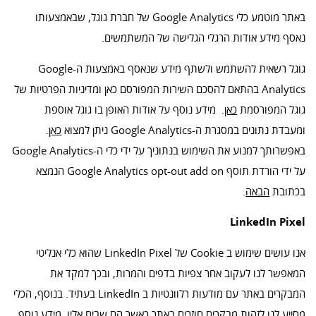
באתר מוטמע כלי Google Analytics של חברת גוגל, שבאמצעותו
נאסף מידע אודות הרגלי הגלישה של המשתמשים.
גוגל רשאית להשתמש ולשתף מידע שנאסף באמצעות ה-Google
Analytics בהתאם להסכם השירות המפורסם כאן ומדיניות הפרטיות של
גוגל המפורסמת
כאן
. מידע נוסף על אודות האופן בו גוגל אוספת
ומעבדת נתונים במסגרת ה-Google Analytics ניתן למצוא
כאן
.
באפשרותך למנוע את השימוש בנתוניך על ידי כלי ה-Google Analytics
על ידי הורדת תוסף Google Analytics opt-out add on הנמצא
בכתובת
הבאה
.
LinkedIn Pixel
אנו עושים שימוש ב Cookie של LinkedIn Pixel שהוא כלי אנליטי
המאפשר לנו לעקוב אחר צפיות בדפים והמרות, ובכך למקד את
המבקרים באתר עם מודעות רלוונטיות ב LinkedIn בעתיד. בנוסף, הכלי
מסייע לנו לזהות מבקרים חוזרים באתר כאשר הם שבים אליו. מידע נוסף