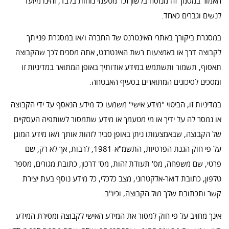
האמור במסמך זה מנוסח בלשון זכר מטעמי נוחות בלבד, והינו מיועד
לנשים וגברים כאחד.
במסגרת ביקורך באתרי האינטרנט של החברה ו/או במסגרת פנייתך
לקבוצה דרך או באמצעות רשת האינטרנט, אתה מסכים לכך שהקבוצה
תאסוף, תשמור ותשתמש במידע אודותיך באופן המתואר במדיניות זו
ומסכים לסיכונים המתוארים בסעיף האבטחה.
במדיניות זו, הביטוי "מידע אישי" משמעו כל מידע הנאסף על ידי הקבוצה
או נמסר לה על ידיך או מי מטעמך או מידע שתמסור לשותפיה העסקיים
של הקבוצה, שבאמצעותו ניתן באופן סביר לזהות אותך ו/או מידע המוגן
על פי חוק הגנת הפרטיות, התשמ"א-1981, לרבות, אך לא רק, שם
פרטי, שם משפחה, מס' תעודת זהות, מס' דרכון, כתובת מגורים, מספר
טלפון, כתובת דואר-אלקטרוני, מצב כלכלי, כל מידע נוסף בעת יצירת
קשר ותכתובת שלך מול הקבוצה, וכיו"ב.
אינך מחויב על פי חוק למסור את המידע האישי לקבוצה ומסירת המידע