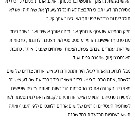
האישי נעשית מרצונך החופשי ובהסכמתך, אולם, אתה מסכים לכך כי ללא
מסירת המידע ייתכן כי הקבוצה לא תוכל להציע לך את שירותיה ו/או לא
תוכל לענות כנדרש לפנייתך ו/או ליצור עמך קשר.
חלק מהמידע שנאסף אודותיך אינו מזהה אותך אישית ואינו נשמר ביחד
עם פרטיך האישיים. זהו מידע סטטיסטי ו/או מצטבר. לדוגמה, פרסומות
שקראת, עמודים שבהם צפית, הצעות ושירותים שעניינו אותך, כתובת
האינטרנט (IP) שממנה פנית ועוד.
מבלי לגרוע מהאמור לעיל, היה ותמסור מידע אישי אודות צדדים שלישיים
כלשהם, אתה מתחייב כי יש בידיך ויישארו בידיך בכל עת שמידע אישי זה
מצוי בידי הקבוצה את כל ההסכמות הנדרשות מאותם צדדים שלישיים
למסירת פרטיהם והמידע האישי אודותיהם לקבוצה ו/או למי מטעמה ו/או
לשותפיה העסקיים וגורמים שלישיים אחרים רלוונטיים (לפי העניין) ואתה
תישא באחריות הבלעדית בהקשר זה.