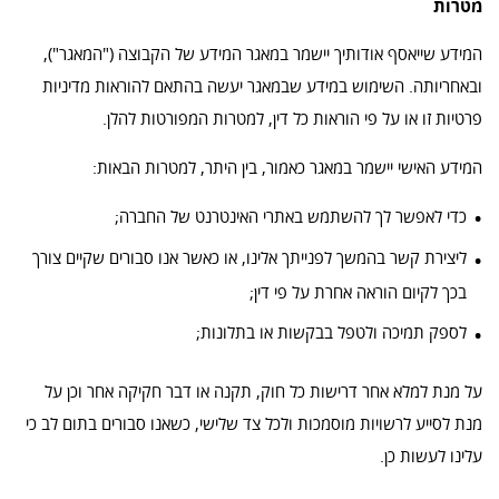
מטרות
המידע שייאסף אודותיך יישמר במאגר המידע של הקבוצה ("המאגר"),
ובאחריותה. השימוש במידע שבמאגר יעשה בהתאם להוראות מדיניות
פרטיות זו או על פי הוראות כל דין, למטרות המפורטות להלן.
המידע האישי יישמר במאגר כאמור, בין היתר, למטרות הבאות:
כדי לאפשר לך להשתמש באתרי האינטרנט של החברה;
ליצירת קשר בהמשך לפנייתך אלינו, או כאשר אנו סבורים שקיים צורך
בכך לקיום הוראה אחרת על פי דין;
לספק תמיכה ולטפל בבקשות או בתלונות;
על מנת למלא אחר דרישות כל חוק, תקנה או דבר חקיקה אחר וכן על
מנת לסייע לרשויות מוסמכות ולכל צד שלישי, כשאנו סבורים בתום לב כי
עלינו לעשות כן.