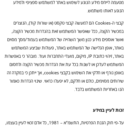
מטעמה לייחס מידע הנוגע לשימוש באתר למשתמש ספציפי ולמידע
הנוגע לאותו משתמש.
קבצי ה-Cookies הם למעשה קבצי טקסט (או שורות קוד), הנוצרים
במכשיר הקצה, ככל שאפשר המשתמש זאת בהגדרות מכשיר הקצה,
ואשר אוספים מידע כגון משך השהייה של המשתמש בעמוד/מסך מסוים
באתר, אופן הגלישה של המשתמש באתר, פעולות שביצע המשתמש
באתר, זיהוי כתובת IP, מיקום, מועדי התחברות ועוד. מובהר כי באפשרות
המשתמש לעדכן או לשנות בכל עת את הגדרות מכשיר הקצה ולחסום
באופן גורף או חלקי את השימוש בקבצי cookies, אך ייתכן כי במקרה זה
שירותים מסוימים, כולם או חלקם, לא יפעלו כראוי. שינוי הגדרות כאמור
הנו באחריות המשתמש בלבד.
זכות לעיין במידע
על-פי חוק הגנת הפרטיות, התשמ"א – 1981, כל אדם זכאי לעיין בעצמו,