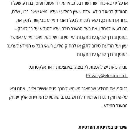
או על ידי בא-כוחו שהרשהו בכתב או על ידי אפוטרופוס, במידע שעליו
המוחזק במאגר מידע. אדם שעיין במידע שעליו ומצא שאינו נכון, שלם,
ברור או מעודכן, רשאי לפנות לבעל מאגר המידע בבקשה לתקן את
המידע או למחקו. אם בעל המאגר סירב, עליו להודיע על כך למבקש
באופן ובדרך שנקבעו בתקנות. על סירובו של בעל מאגר מידע לאפשר
עיון ועל הודעת סירוב לתקן או למחוק מידע, רשאי מבקש המידע לערער
באופן ובדרך שנקבעו בתקנות.
פנייה כזאת יש להפנות לקבוצה, באמצעות דואר אלקטרוני:
.
Privacy@electra.co.il
בנוסף, אם המידע שבמאגר משמש לצורך פניה אישית אליך, אתה זכאי
על-פי חוק הגנת הפרטיות לדרוש בכתב שהמידע המתייחס אליך יימחק
ממאגר המידע.
שינויים במדיניות הפרטיות