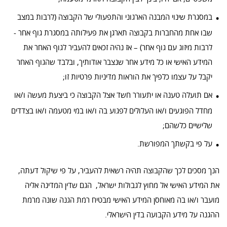
במסגרת שינוי המבנה הארגוני והתפעולי של הקבוצה (לרבות במצב
שבו אחת מהחברות בקבוצה תארגן את פעילותה במסגרת גוף אחר -
לרבות מיזוג עם גוף אחר) – אז נהיה זכאים להעביר לגוף האחר את
המידע האישי או כל מידע אחר שנצבר אודותיך, ובלבד שהגוף האחר
יקבל על עצמו כלפיך את הוראות מדיניות פרטיות זו;
אם תועלה טענה או יתעורר חשד אצל הקבוצה כי ביצעת מעשה ו/או
מחדל הפוגעים ו/או העלולים לפגוע בה ו/או במי מטעמה ו/או בצדדים
שלישיים כלשהם;
על פי בקשתך המפורשת.
הנך מסכים לכך שהקבוצה תהיה רשאית להעביר, על פי שיקול דעתה,
את המידע האישי אל מחוץ לגבולות ישראל, הגם שדין המדינה אליה
מועבר ו/או בה מאוחסן המידע האישי מבטיח רמת הגנה שונה מרמת
ההגנה על מידע הקבועה בדין הישראלי.