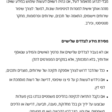
מבלי לגרוע מהאמור לעיל, אנו נהיה רשאים לעשות שימוש במידע שאינו
מזהה אותך אישית למטרות לגיטימיות שונות, למשל: לצורך שיפור
שירותים ויישומים; התאמה של תכנים, שירותים ופרסומות; מחקר
סטטיסטי, וכיו"ב.
מסירת מידע לצדדים שלישיים
אנו לא נעביר לצדדים שלישיים את פרטיך האישיים והמידע שנאסף
אודותיך, בלא הסכמתך, אלא במקרים המפורטים להלן:
ככל שהדבר דרוש לצורך אספקה תקינה של שירותים, מוצרים ותכנים;
אם נידרש לעשות כן על פי צו שיפוטי, דרישה של רשות מוסמכת או
לפי דין;
אם נקבל התראה לנקיטה בהליכים משפטיים נגדנו בגין פעולות
שבוצעו על ידיך וכן בכל מחלוקת, טענה, תביעה, דרישה או הליכים
משפטיים, אם יהיו, בינך לבין הקבוצה ו/או מי מטעמה;