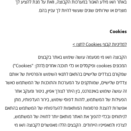
באתר ו/או מידע האגור במערכות הקבוצה, וזאת על מנת להציע לך
מוצרים או שירותים שונים שעשוי להיות לך עניין בהם.
Cookies
למדיניות קבצי Cookies לחצו >
הקבוצה ו/או מי מטעמה עושה שימוש באתר בקבצים
המכונים cookies ופיקסלים או כלי תוכנה אחרים (להלן: "Cookies")
שמקורם בצדדים שלישיים בהתאם לתנאי השימוש והפרטיות של אותם
צדדים שלישיים, שמותקנים על המערכות והתוכנות של המשתמש כאשר
זה עושה שימוש באינטרנט, בין היתר לצורך אפיון, ניטור ומעקב אחר
הפעילות של המשתמש, לזהות דפוסי שימוש, בירור העדפותיו, מתן
אפשרות להצגת פרסומות המותאמות להעדפותיו של המשתמש בהתאם
לניתוחים ובכדי להפוך את האתר מותאם יותר לחוויה של המשתמש,
לצרכיו ולמאפייניו הייחודים. הקבצים הללו מאפשרים לקבוצה ו/או מי