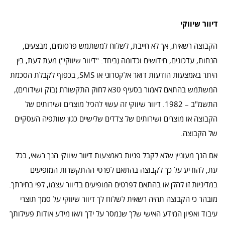
דיוור שיווקי
הקבוצה רשאית, אך לא חייבת, לשלוח למשתמש פרסומים, מבצעים,
הנחות, עדכונים, חידושים וכדומה (ביחד: "דיוור שיווקי") מעת לעת, בין
היתר באמצעות הודעות דואר אלקטרוני או SMS, בכפוף לקבלת הסכמת
המשתמש בהתאם לאמור בסעיף 30א לחוק התקשורת (בזק ושידורים),
התשמ"ב – 1982. דיוור שיווקי זה עשוי להכיל מוצרים ושירותים של
הקבוצה או מוצרים ושירותים של צדדים שלישיים כגון שותפיה העסקיים
של הקבוצה.
אם הנך מעוניין שלא לקבל פניות באמצעות דיוור שיווקי הנך רשאי, בכל
עת, להודיע על כך לקבוצה בהתאם לפרטי ההתקשרות המופיעים
במדיניות זו להלן או בהתאם לפרטים המופיעים בדיוור עצמו, לפי בחירתך.
מובהר כי הקבוצה תהיה רשאית לשלוח לך דיוור שיווקי על סמך תוצרי
עיבוד ואפיון המידע האישי שלך שנמסר על ידך ו/או מידע אודות פעילותך